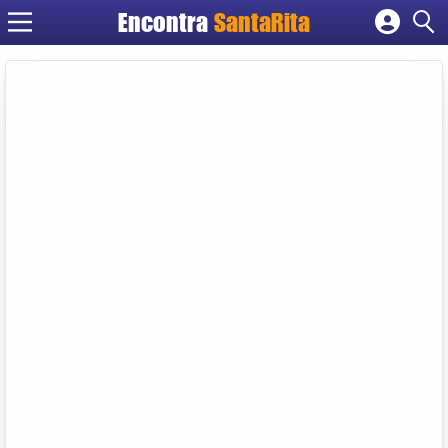
Encontra
SantaRita
Cadastrar empresa
Fazer login
Criar conta