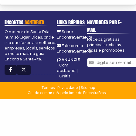
ENCONTRA
SANTARITA
LINKS RÁPIDOS
NOVIDADES POR E-
MAIL
O melhor de Santa Rita
Sobre
num só lugar! Dicas, onde
EncontraSantaRita
Receba grátis as
ir, o que fazer, as melhores
principais notícias,
Fale com o
empresas, locais, serviços
dicas e promoções
EncontraSantaRita
e muito mais no guia
Encontra SantaRita.
ANUNCIE
:
Com
destaque
|
Grátis
Termos
|
Privacidade
|
Sitemap
Criado com ❤️ e ☕ pelo time do EncontraBrasil