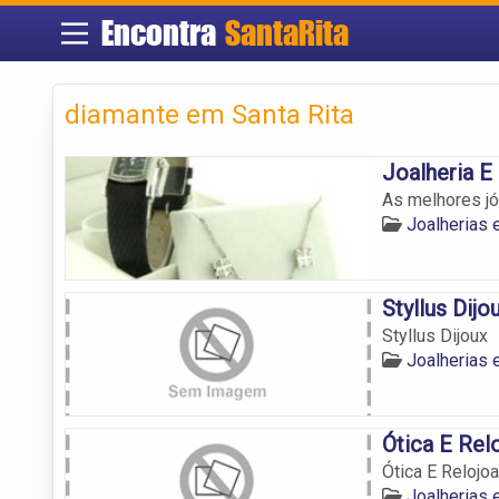
Encontra
SantaRita
diamante em Santa Rita
Joalheria E
As melhores jói
Joalherias 
Styllus Dijo
Styllus Dijoux
Joalherias 
Ótica E Relo
Ótica E Relojoa
Joalherias 