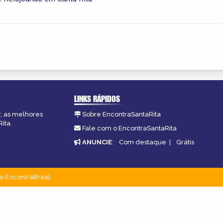
LINKS RÁPIDOS
r, as melhores
Sobre EncontraSantaRita
ita.
Fale com o EncontraSantaRita
ANUNCIE
:
Com destaque
|
Grátis
o EncontraBrasil