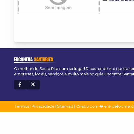
ENCONTRA
SANTARITA
O melhor de Santa Rita num só lugar! Dicas, onde ir, o que faze
empresas, locais, serviços e muito mais no guia Encontra SantaR
Termos
|
Privacidade
|
Sitemap
Criado com ❤️ e ☕ pelo time d