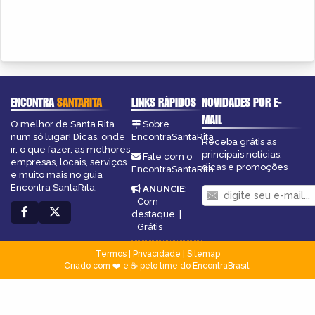
ENCONTRA
SANTARITA
LINKS RÁPIDOS
NOVIDADES POR E-
MAIL
O melhor de Santa Rita
Sobre
num só lugar! Dicas, onde
EncontraSantaRita
Receba grátis as
ir, o que fazer, as melhores
principais notícias,
Fale com o
empresas, locais, serviços
dicas e promoções
EncontraSantaRita
e muito mais no guia
Encontra SantaRita.
ANUNCIE
:
Com
destaque
|
Grátis
Termos
|
Privacidade
|
Sitemap
Criado com ❤️ e ☕ pelo time do EncontraBrasil