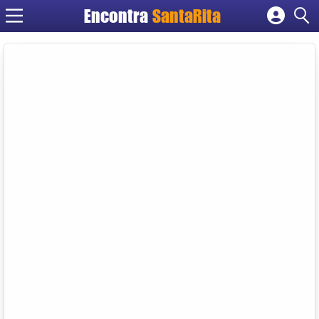
Encontra
SantaRita
Cadastrar empresa
Fazer login
Criar conta