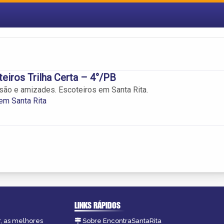
eiros Trilha Certa – 4°/PB
rsão e amizades. Escoteiros em Santa Rita.
em Santa Rita
LINKS RÁPIDOS
r, as melhores
Sobre EncontraSantaRita