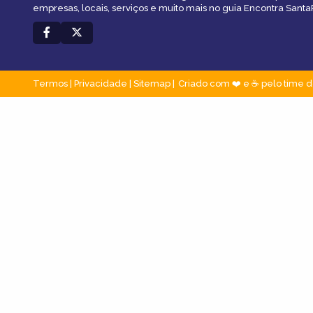
empresas, locais, serviços e muito mais no guia Encontra SantaR
Termos
|
Privacidade
|
Sitemap
Criado com ❤️ e ☕ pelo time d