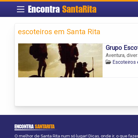
Encontra
SantaRita
escoteiros em Santa Rita
Grupo Escot
Aventura, dive
Escoteiros 
ENCONTRA
SANTARITA
O melhor de Santa Rita num só lugar! Dicas, onde ir, o que faze