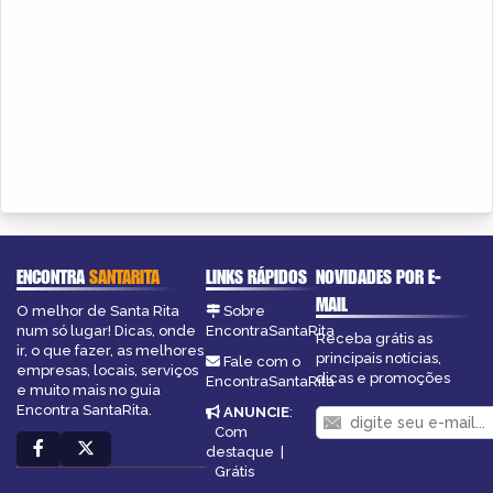
ENCONTRA
SANTARITA
LINKS RÁPIDOS
NOVIDADES POR E-
MAIL
O melhor de Santa Rita
Sobre
num só lugar! Dicas, onde
EncontraSantaRita
Receba grátis as
ir, o que fazer, as melhores
principais notícias,
Fale com o
empresas, locais, serviços
dicas e promoções
EncontraSantaRita
e muito mais no guia
Encontra SantaRita.
ANUNCIE
:
Com
destaque
|
Grátis