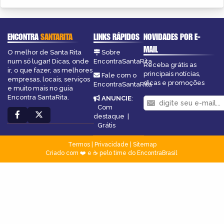
ENCONTRA
SANTARITA
LINKS RÁPIDOS
NOVIDADES POR E-
MAIL
O melhor de Santa Rita
Sobre
num só lugar! Dicas, onde
EncontraSantaRita
Receba grátis as
ir, o que fazer, as melhores
principais notícias,
Fale com o
empresas, locais, serviços
dicas e promoções
EncontraSantaRita
e muito mais no guia
Encontra SantaRita.
ANUNCIE
:
Com
destaque
|
Grátis
Termos
|
Privacidade
|
Sitemap
Criado com ❤️ e ☕ pelo time do EncontraBrasil