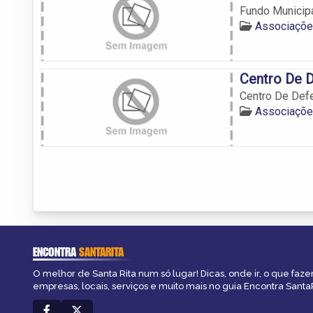
Fundo Municipa
Associações
Centro De 
Centro De Def
Associações
ENCONTRA
SANTARITA
O melhor de Santa Rita num só lugar! Dicas, onde ir, o que faze
empresas, locais, serviços e muito mais no guia Encontra SantaR