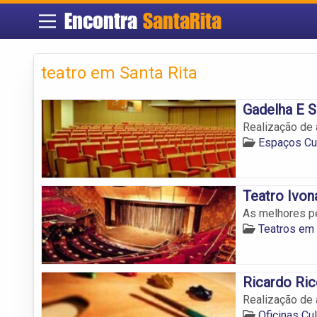
Encontra
SantaRita
teatro em Santa Rita
Gadelha E Si
Realização de a
Espaços Cul
Teatro Ivon
As melhores pe
Teatros em 
Ricardo Ric
Realização de a
Oficinas Cu