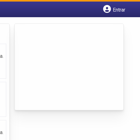
Entrar
Cadastrar empresa
Fazer login
Criar conta
a.
a.