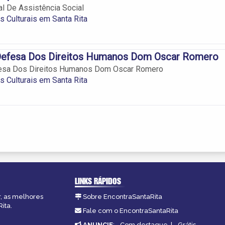
l De Assistência Social
 Culturais em Santa Rita
Defesa Dos Direitos Humanos Dom Oscar Romero
esa Dos Direitos Humanos Dom Oscar Romero
 Culturais em Santa Rita
LINKS RÁPIDOS
r, as melhores
Sobre EncontraSantaRita
ita.
Fale com o EncontraSantaRita
ANUNCIE
:
Com destaque
|
Grátis