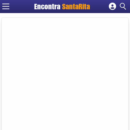
Encontra
SantaRita
Cadastrar empresa
Fazer login
Criar conta