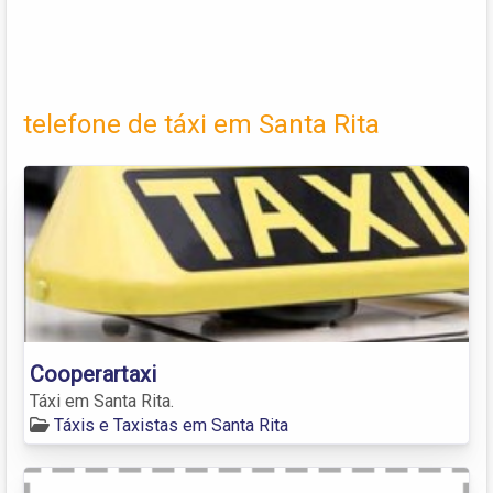
telefone de táxi em Santa Rita
Cooperartaxi
Táxi em Santa Rita.
Táxis e Taxistas em Santa Rita