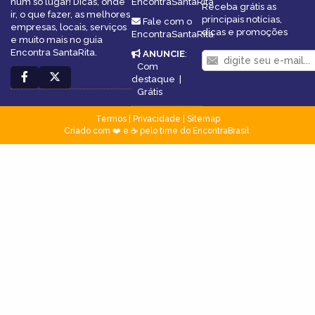
num só lugar! Dicas, onde
EncontraSantaRita
Receba grátis as
ir, o que fazer, as melhores
principais notícias,
Fale com o
empresas, locais, serviços
dicas e promoções
EncontraSantaRita
e muito mais no guia
Encontra SantaRita.
ANUNCIE
:
Com
destaque
|
Grátis
Termos
|
Privacidade
|
Sitemap
Criado com ❤️ e ☕ pelo time do EncontraBrasil