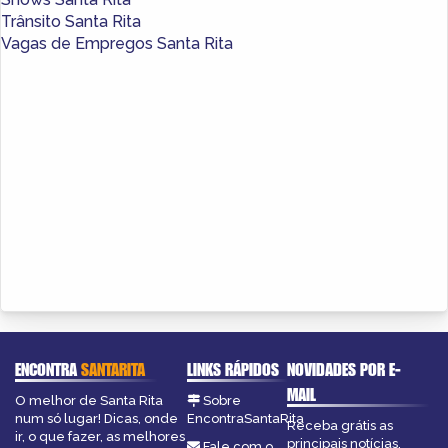
Trânsito Santa Rita
Vagas de Empregos Santa Rita
ENCONTRA
SANTARITA
LINKS RÁPIDOS
NOVIDADES POR E-
MAIL
O melhor de Santa Rita
Sobre
num só lugar! Dicas, onde
EncontraSantaRita
Receba grátis as
ir, o que fazer, as melhores
principais notícias,
Fale com o