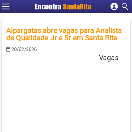
Encontra
SantaRita
Cadastrar empresa
Fazer login
Alpargatas abre vagas para Analista
Criar conta
de Qualidade Jr e Sr em Santa Rita
20/02/2026
Vagas