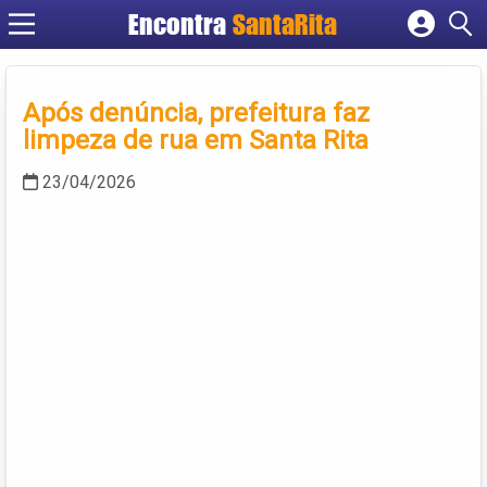
Encontra
SantaRita
Cadastrar empresa
Fazer login
Após denúncia, prefeitura faz
Criar conta
limpeza de rua em Santa Rita
23/04/2026