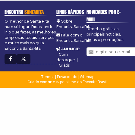
ENCONTRA
SANTARITA
LINKS RÁPIDOS
NOVIDADES POR E-
MAIL
O melhor de Santa Rita
Sobre
num só lugar! Dicas, onde
EncontraSantaRita
Receba grátis as
ir, o que fazer, as melhores
principais notícias,
Fale com o
empresas, locais, serviços
dicas e promoções
EncontraSantaRita
e muito mais no guia
Encontra SantaRita.
ANUNCIE
:
Com
destaque
|
Grátis
Termos
|
Privacidade
|
Sitemap
Criado com ❤️ e ☕ pelo time do EncontraBrasil