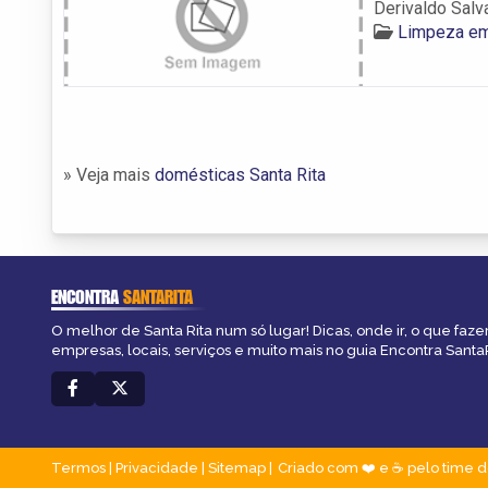
Derivaldo Salv
Limpeza em
» Veja mais
domésticas Santa Rita
ENCONTRA
SANTARITA
O melhor de Santa Rita num só lugar! Dicas, onde ir, o que faze
empresas, locais, serviços e muito mais no guia Encontra SantaR
Termos
|
Privacidade
|
Sitemap
Criado com ❤️ e ☕ pelo time d