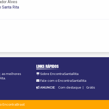
ador Alves
 Santa Rita
LINKS RÁPIDOS
r, as melhores
Sobre EncontraSantaRita
ita.
Fale com o EncontraSantaRita
ANUNCIE
:
Com destaque
|
Grátis
o EncontraBrasil