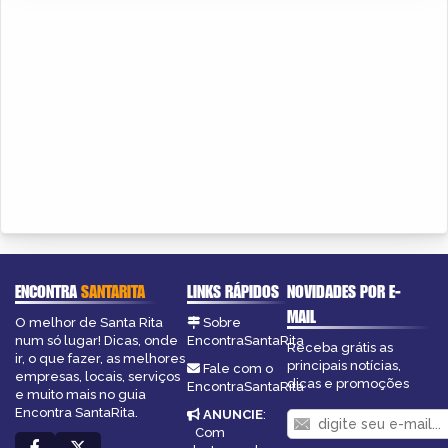
ENCONTRA
SANTARITA
LINKS RÁPIDOS
NOVIDADES POR E-
MAIL
O melhor de Santa Rita
Sobre
num só lugar! Dicas, onde
EncontraSantaRita
Receba grátis as
ir, o que fazer, as melhores
principais notícias,
Fale com o
empresas, locais, serviços
dicas e promoções
EncontraSantaRita
e muito mais no guia
Encontra SantaRita.
ANUNCIE
:
Com