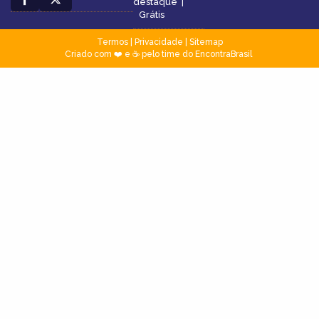
destaque
|
Grátis
Termos
|
Privacidade
|
Sitemap
Criado com ❤️ e ☕ pelo time do EncontraBrasil