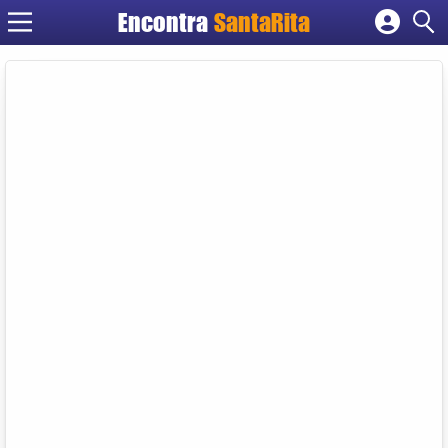
Encontra
SantaRita
Cadastrar empresa
Fazer login
Criar conta