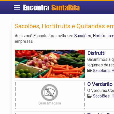
Encontra
SantaRita
Sacolões, Hortifruits e Quitandas e
Aqui você Encontra! os melhores
Sacolões, Hortifruits 
empresas.
Disfrutti
Garantimos a q
legumes da reg
Sacolões, H
O Verdurão
O Verdurão Co
Sacolões, H