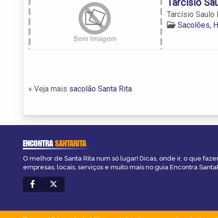
Tarcísio Sa
Tarcísio Saulo
Sacolões, H
» Veja mais
sacolão Santa Rita
ENCONTRA
SANTARITA
O melhor de Santa Rita num só lugar! Dicas, onde ir, o que faze
empresas, locais, serviços e muito mais no guia Encontra SantaR