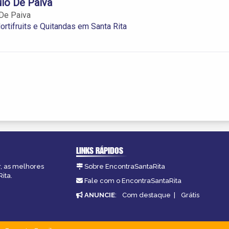
ulo De Paiva
 De Paiva
ortifruits e Quitandas em Santa Rita
LINKS RÁPIDOS
r, as melhores
Sobre EncontraSantaRita
ita.
Fale com o EncontraSantaRita
ANUNCIE
:
Com destaque
|
Grátis