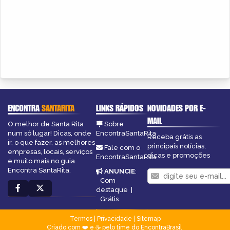
ENCONTRA
SANTARITA
LINKS RÁPIDOS
NOVIDADES POR E-
MAIL
O melhor de Santa Rita
Sobre
num só lugar! Dicas, onde
EncontraSantaRita
Receba grátis as
ir, o que fazer, as melhores
principais notícias,
Fale com o
empresas, locais, serviços
dicas e promoções
EncontraSantaRita
e muito mais no guia
Encontra SantaRita.
ANUNCIE
:
Com
destaque
|
Grátis
Termos
|
Privacidade
|
Sitemap
Criado com ❤️ e ☕ pelo time do EncontraBrasil