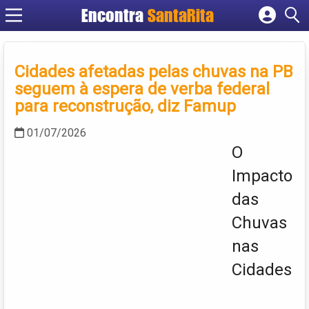
Encontra
SantaRita
Cadastrar empresa
Fazer login
Cidades afetadas pelas chuvas na PB
Criar conta
seguem à espera de verba federal
para reconstrução, diz Famup
01/07/2026
O
Impacto
das
Chuvas
nas
Cidades