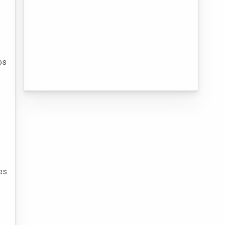
os
zes