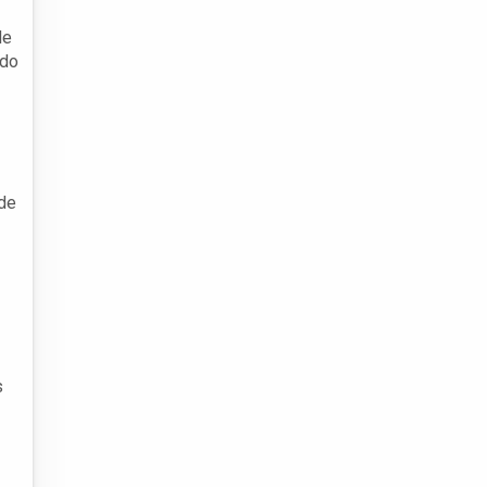
de
 do
de
s