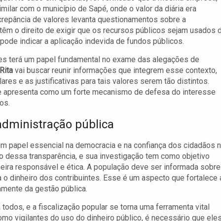
imilar com o município de Sapé, onde o valor da diária era
screpância de valores levanta questionamentos sobre a
têm o direito de exigir que os recursos públicos sejam usados 
pode indicar a aplicação indevida de fundos públicos.
es terá um papel fundamental no exame das alegações de
Rita
vai buscar reunir informações que integrem esse contexto,
res e as justificativas para tais valores serem tão distintos.
se apresenta como um forte mecanismo de defesa do interesse
os.
administração pública
m papel essencial na democracia e na confiança dos cidadãos 
ão dessa transparência, e sua investigação tem como objetivo
eira responsável e ética. A população deve ser informada sobre
o dinheiro dos contribuintes. Esse é um aspecto que fortalece 
amente da gestão pública.
 todos, e a fiscalização popular se torna uma ferramenta vital
o vigilantes do uso do dinheiro público, é necessário que ele