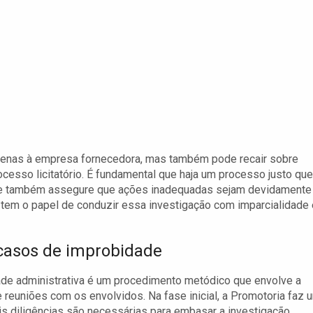
apenas à empresa fornecedora, mas também pode recair sobre
cesso licitatório. É fundamental que haja um processo justo que
que também assegure que ações inadequadas sejam devidamente
 tem o papel de conduzir essa investigação com imparcialidade 
 casos de improbidade
e administrativa é um procedimento metódico que envolve a
 reuniões com os envolvidos. Na fase inicial, a Promotoria faz 
s diligências são necessárias para embasar a investigação.