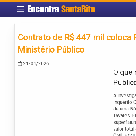
Encontra
SantaRita
Contrato de R$ 447 mil coloca P
Ministério Público
21/01/2026
O que 
Públic
A investig
Inquérito C
de uma
No
Tavares. E
superfatur
valor tota
Civil
. Esse