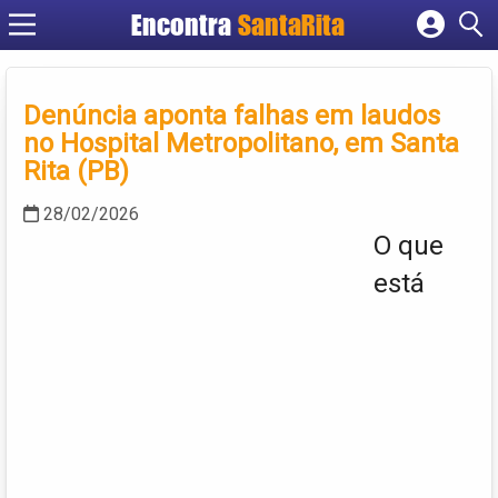
Encontra
SantaRita
Cadastrar empresa
Fazer login
Denúncia aponta falhas em laudos
Criar conta
no Hospital Metropolitano, em Santa
Rita (PB)
28/02/2026
O que
está