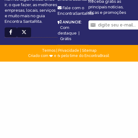
Receba grátis as
ir, o que fazer, as melhores
principais notícias,
Fale com o
empresas, locais, serviços
dicas e promoções
EncontraSantaRita
e muito mais no guia
Encontra SantaRita.
ANUNCIE
:
Com
destaque
|
Grátis
Termos
|
Privacidade
|
Sitemap
Criado com ❤️ e ☕ pelo time do EncontraBrasil