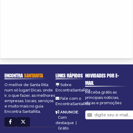
ENCONTRA
SANTARITA
LINKS RÁPIDOS
NOVIDADES POR E-
MAIL
O melhor de Santa Rita
Sobre
num só lugar! Dicas, onde
EncontraSantaRita
Receba grátis as
ir, o que fazer, as melhores
principais notícias,
Fale com o
empresas, locais, serviços
dicas e promoções
EncontraSantaRita
e muito mais no guia
Encontra SantaRita.
ANUNCIE
:
Com
destaque
|
Grátis