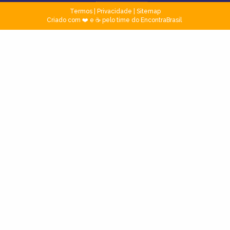
Termos
|
Privacidade
|
Sitemap
Criado com ❤️ e ☕ pelo time do EncontraBrasil