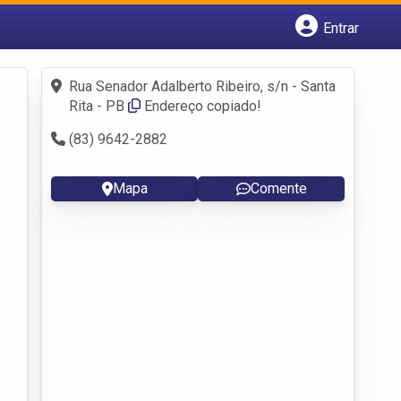
Entrar
Cadastrar empresa
Fazer login
Rua Senador Adalberto Ribeiro, s/n - Santa
Criar conta
Rita - PB
Endereço copiado!
(83) 9642-2882
Mapa
Comente