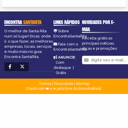
ENCONTRA
SANTARITA
LINKS RÁPIDOS
NOVIDADES POR E-
MAIL
O melhor de Santa Rita
Sobre
num só lugar! Dicas, onde
EncontraSantaRita
Receba grátis as
ir, o que fazer, as melhores
principais notícias,
Fale com o
empresas, locais, serviços
dicas e promoções
EncontraSantaRita
e muito mais no guia
Encontra SantaRita.
ANUNCIE
:
Com
destaque
|
Grátis
Termos
|
Privacidade
|
Sitemap
Criado com ❤️ e ☕ pelo time do EncontraBrasil