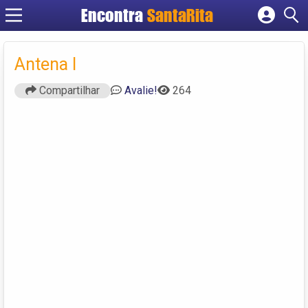
Encontra
SantaRita
Cadastrar empresa
Fazer login
Antena I
Criar conta
Compartilhar
Avalie!
264