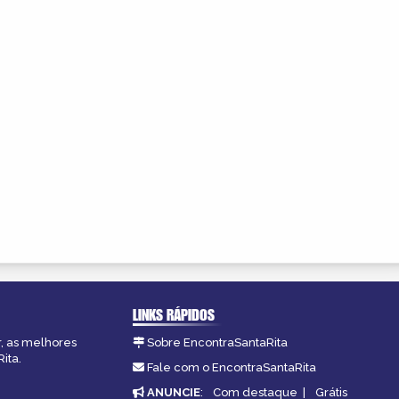
LINKS RÁPIDOS
r, as melhores
Sobre EncontraSantaRita
ita.
Fale com o EncontraSantaRita
ANUNCIE
:
Com destaque
|
Grátis