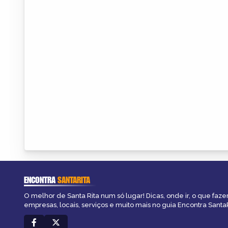
ENCONTRA
SANTARITA
O melhor de Santa Rita num só lugar! Dicas, onde ir, o que faze
empresas, locais, serviços e muito mais no guia Encontra SantaR