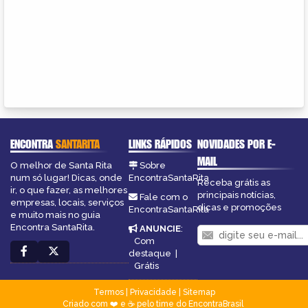
ENCONTRA
SANTARITA
LINKS RÁPIDOS
NOVIDADES POR E-
MAIL
O melhor de Santa Rita
Sobre
num só lugar! Dicas, onde
EncontraSantaRita
Receba grátis as
ir, o que fazer, as melhores
principais notícias,
Fale com o
empresas, locais, serviços
dicas e promoções
EncontraSantaRita
e muito mais no guia
Encontra SantaRita.
ANUNCIE
:
Com
destaque
|
Grátis
Termos
|
Privacidade
|
Sitemap
Criado com ❤️ e ☕ pelo time do EncontraBrasil