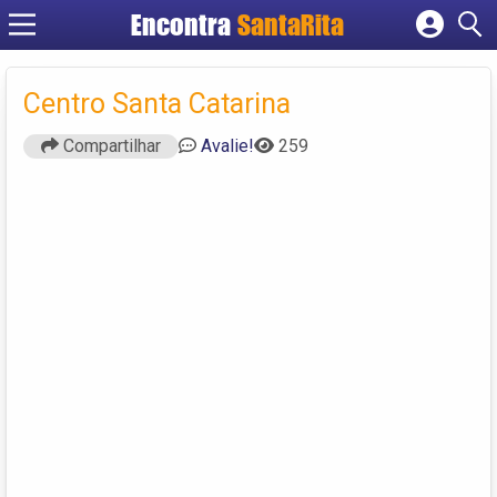
Encontra
SantaRita
Cadastrar empresa
Fazer login
Centro Santa Catarina
Criar conta
Compartilhar
Avalie!
259