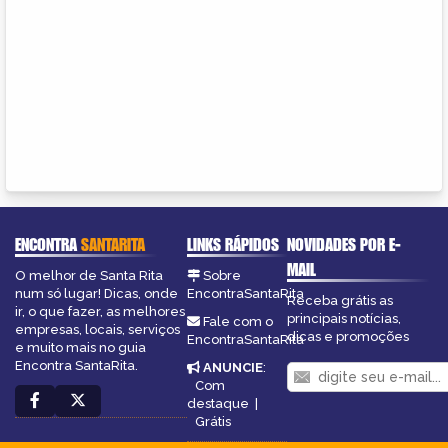
ENCONTRA
SANTARITA
LINKS RÁPIDOS
NOVIDADES POR E-
MAIL
O melhor de Santa Rita
Sobre
num só lugar! Dicas, onde
EncontraSantaRita
Receba grátis as
ir, o que fazer, as melhores
principais notícias,
Fale com o
empresas, locais, serviços
dicas e promoções
EncontraSantaRita
e muito mais no guia
Encontra SantaRita.
ANUNCIE
:
Com
destaque
|
Grátis