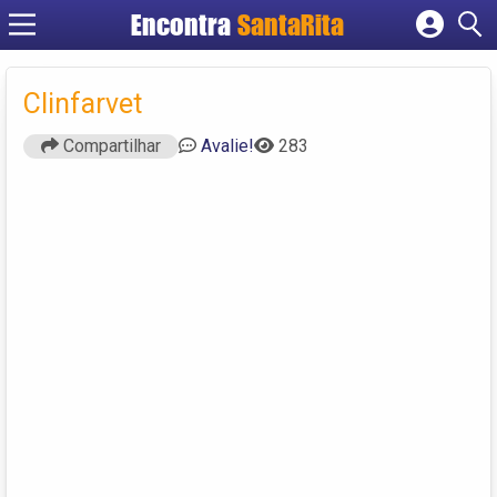
Encontra
SantaRita
Cadastrar empresa
Fazer login
Clinfarvet
Criar conta
Compartilhar
Avalie!
283