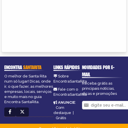
ENCONTRA
SANTARITA
LINKS RÁPIDOS
NOVIDADES POR E-
MAIL
O melhor de Santa Rita
Sobre
num só lugar! Dicas, onde
EncontraSantaRita
Receba grátis as
ir, o que fazer, as melhores
principais notícias,
Fale com o
empresas, locais, serviços
dicas e promoções
EncontraSantaRita
e muito mais no guia
Encontra SantaRita.
ANUNCIE
:
Com
destaque
|
Grátis