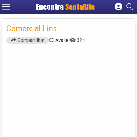
Encontra
SantaRita
Cadastrar empresa
Fazer login
Comercial Lins
Criar conta
Compartilhar
Avalie!
324