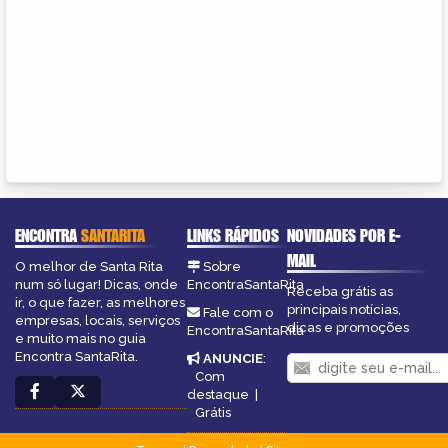
ENCONTRA
SANTARITA
LINKS RÁPIDOS
NOVIDADES POR E-
MAIL
O melhor de Santa Rita
Sobre
num só lugar! Dicas, onde
EncontraSantaRita
Receba grátis as
ir, o que fazer, as melhores
principais notícias,
Fale com o
empresas, locais, serviços
dicas e promoções
EncontraSantaRita
e muito mais no guia
Encontra SantaRita.
ANUNCIE
:
Com
destaque
|
Grátis