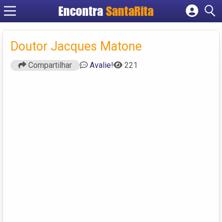
Encontra
SantaRita
Cadastrar empresa
Fazer login
Doutor Jacques Matone
Criar conta
Compartilhar
Avalie!
221