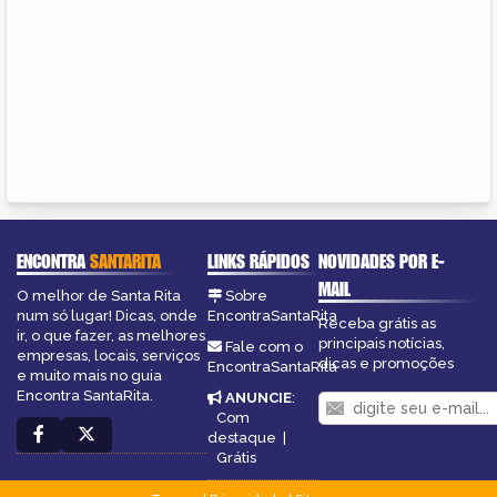
ENCONTRA
SANTARITA
LINKS RÁPIDOS
NOVIDADES POR E-
MAIL
O melhor de Santa Rita
Sobre
num só lugar! Dicas, onde
EncontraSantaRita
Receba grátis as
ir, o que fazer, as melhores
principais notícias,
Fale com o
empresas, locais, serviços
dicas e promoções
EncontraSantaRita
e muito mais no guia
Encontra SantaRita.
ANUNCIE
:
Com
destaque
|
Grátis