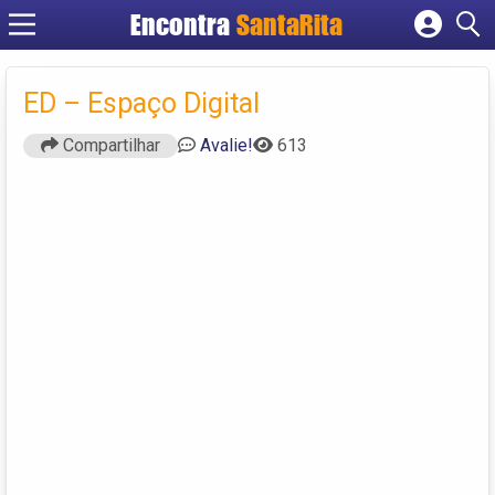
Encontra
SantaRita
Cadastrar empresa
Fazer login
ED – Espaço Digital
Criar conta
Compartilhar
Avalie!
613