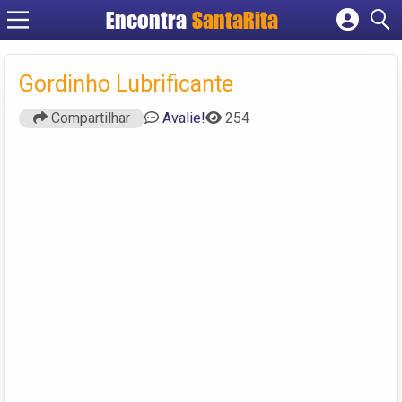
Encontra
SantaRita
Cadastrar empresa
Fazer login
Gordinho Lubrificante
Criar conta
Compartilhar
Avalie!
254