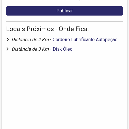
Locais Próximos - Onde Fica:
Distância de 2 Km
-
Cordeiro Lubrificante Autopeças
Distância de 3 Km
-
Disk Óleo