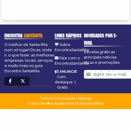
ENCONTRA
SANTARITA
LINKS RÁPIDOS
NOVIDADES POR E-
MAIL
O melhor de Santa Rita
Sobre
num só lugar! Dicas, onde
EncontraSantaRita
Receba grátis as
ir, o que fazer, as melhores
principais notícias,
Fale com o
empresas, locais, serviços
dicas e promoções
EncontraSantaRita
e muito mais no guia
Encontra SantaRita.
ANUNCIE
:
Com
destaque
|
Grátis
Termos
|
Privacidade
|
Sitemap
Criado com ❤️ e ☕ pelo time do EncontraBrasil