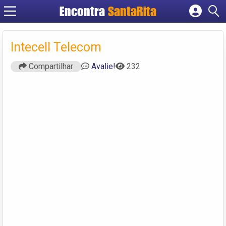
Encontra
SantaRita
Cadastrar empresa
Fazer login
Intecell Telecom
Criar conta
Compartilhar
Avalie!
232