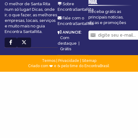
MAIL
O melhor de Santa Rita
Sobre
num só lugar! Dicas, onde
EncontraSantaRita
Receba grátis as
ir, o que fazer, as melhores
principais notícias,
Fale com o
empresas, locais, serviços
dicas e promoções
EncontraSantaRita
e muito mais no guia
Encontra SantaRita.
ANUNCIE
:
Com
destaque
|
Grátis
Termos
|
Privacidade
|
Sitemap
Criado com ❤️ e ☕ pelo time do EncontraBrasil