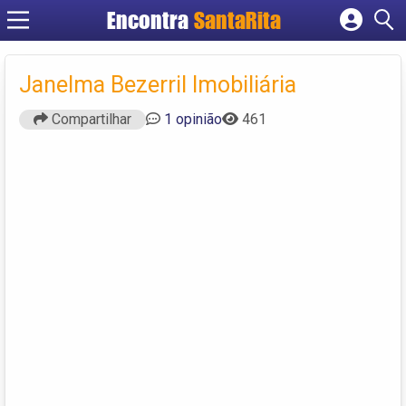
Encontra
SantaRita
Cadastrar empresa
Fazer login
Janelma Bezerril Imobiliária
Criar conta
Compartilhar
1 opinião
461