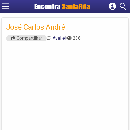
Encontra
SantaRita
Cadastrar empresa
Fazer login
José Carlos André
Criar conta
Compartilhar
Avalie!
238