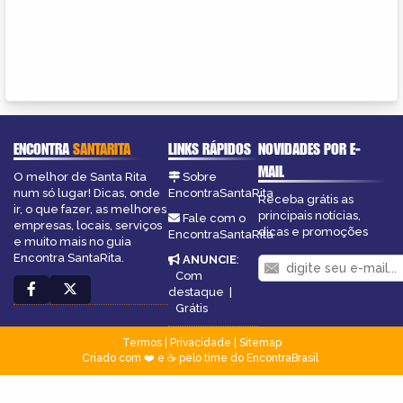
ENCONTRA
SANTARITA
LINKS RÁPIDOS
NOVIDADES POR E-
MAIL
O melhor de Santa Rita
Sobre
num só lugar! Dicas, onde
EncontraSantaRita
Receba grátis as
ir, o que fazer, as melhores
principais notícias,
Fale com o
empresas, locais, serviços
dicas e promoções
EncontraSantaRita
e muito mais no guia
Encontra SantaRita.
ANUNCIE
:
Com
destaque
|
Grátis
Termos
|
Privacidade
|
Sitemap
Criado com ❤️ e ☕ pelo time do EncontraBrasil