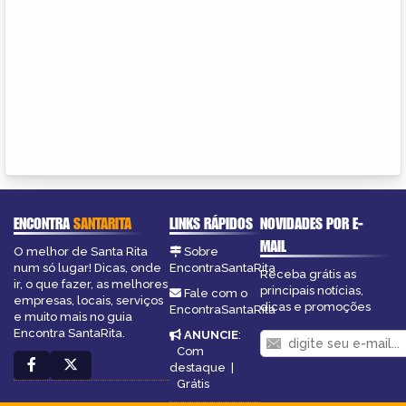
ENCONTRA
SANTARITA
LINKS RÁPIDOS
NOVIDADES POR E-
MAIL
O melhor de Santa Rita
Sobre
num só lugar! Dicas, onde
EncontraSantaRita
Receba grátis as
ir, o que fazer, as melhores
principais notícias,
Fale com o
empresas, locais, serviços
dicas e promoções
EncontraSantaRita
e muito mais no guia
Encontra SantaRita.
ANUNCIE
:
Com
destaque
|
Grátis