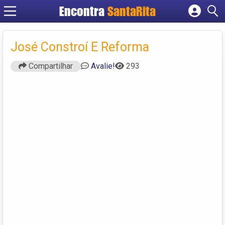
Encontra
SantaRita
Cadastrar empresa
Fazer login
José Constroí E Reforma
Criar conta
Compartilhar
Avalie!
293