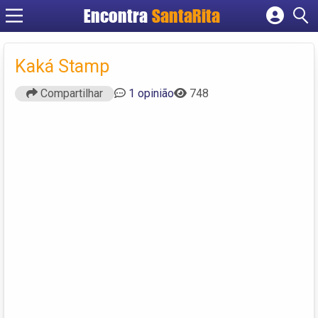
Encontra
SantaRita
Cadastrar empresa
Fazer login
Kaká Stamp
Criar conta
Compartilhar
1 opinião
748