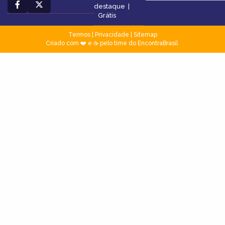
destaque
|
Grátis
Termos
|
Privacidade
|
Sitemap
Criado com ❤️ e ☕ pelo time do EncontraBrasil