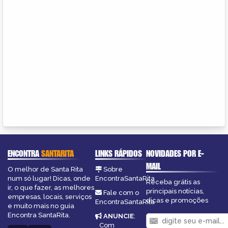
ENCONTRA
SANTARITA
LINKS RÁPIDOS
NOVIDADES POR E-
MAIL
O melhor de Santa Rita
Sobre
num só lugar! Dicas, onde
EncontraSantaRita
Receba grátis as
ir, o que fazer, as melhores
principais notícias,
Fale com o
empresas, locais, serviços
dicas e promoções
EncontraSantaRita
e muito mais no guia
Encontra SantaRita.
ANUNCIE
:
Com