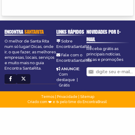
ENCONTRA
SANTARITA
LINKS RÁPIDOS
NOVIDADES POR E-
MAIL
O melhor de Santa Rita
Sobre
num só lugar! Dicas, onde
EncontraSantaRita
Receba grátis as
ir, o que fazer, as melhores
principais notícias,
Fale com o
empresas, locais, serviços
dicas e promoções
EncontraSantaRita
e muito mais no guia
Encontra SantaRita.
ANUNCIE
:
Com
destaque
|
Grátis
Termos
|
Privacidade
|
Sitemap
Criado com ❤️ e ☕ pelo time do EncontraBrasil