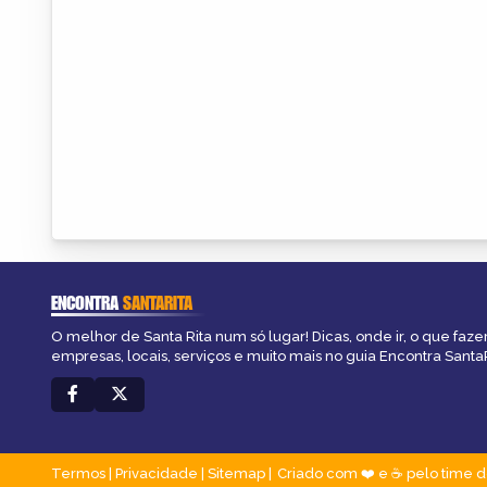
ENCONTRA
SANTARITA
O melhor de Santa Rita num só lugar! Dicas, onde ir, o que faze
empresas, locais, serviços e muito mais no guia Encontra SantaR
Termos
|
Privacidade
|
Sitemap
Criado com ❤️ e ☕ pelo time d