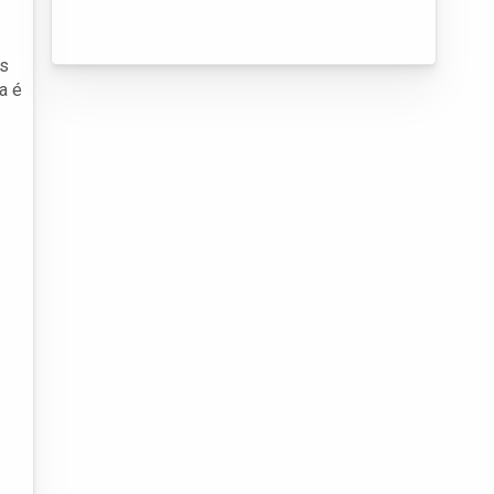
os
a é