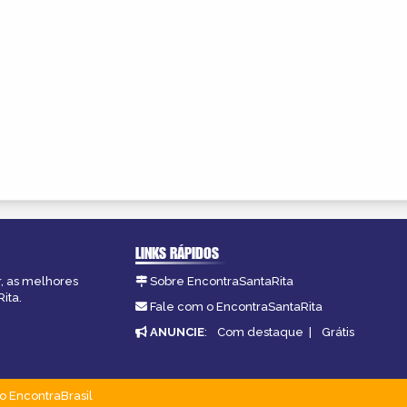
LINKS RÁPIDOS
r, as melhores
Sobre EncontraSantaRita
ita.
Fale com o EncontraSantaRita
ANUNCIE
:
Com destaque
|
Grátis
o EncontraBrasil