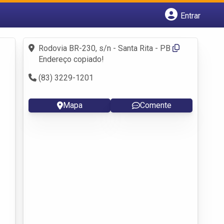
Entrar
Cadastrar empresa
Fazer login
Rodovia BR-230, s/n - Santa Rita - PB
Criar conta
Endereço copiado!
(83) 3229-1201
Mapa
Comente