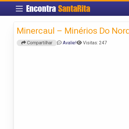
Encontra
SantaRita
Minercaul – Minérios Do Nor
Compartilhar
Avalie!
Visitas: 247