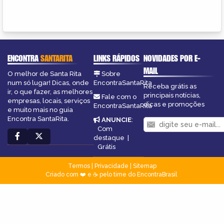
ENCONTRA
SANTARITA
LINKS RÁPIDOS
NOVIDADES POR E-
MAIL
O melhor de Santa Rita
Sobre
num só lugar! Dicas, onde
EncontraSantaRita
Receba grátis as
ir, o que fazer, as melhores
principais notícias,
Fale com o
empresas, locais, serviços
dicas e promoções
EncontraSantaRita
e muito mais no guia
Encontra SantaRita.
ANUNCIE
:
Com
destaque
|
Grátis
Termos
|
Privacidade
|
Sitemap
Criado com ❤️ e ☕ pelo time do EncontraBrasil