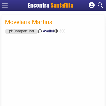
Encontra
SantaRita
Cadastrar empresa
Fazer login
Movelaria Martins
Criar conta
Compartilhar
Avalie!
303