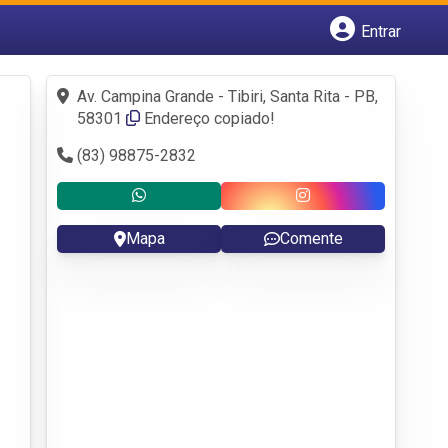
Entrar
Cadastrar empresa
Fazer login
Av. Campina Grande - Tibiri, Santa Rita - PB,
Criar conta
58301
Endereço copiado!
(83) 98875-2832
Mapa
Comente