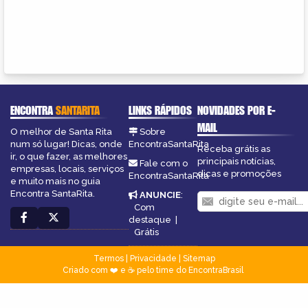
ENCONTRA
SANTARITA
LINKS RÁPIDOS
NOVIDADES POR E-
MAIL
O melhor de Santa Rita
Sobre
num só lugar! Dicas, onde
EncontraSantaRita
Receba grátis as
ir, o que fazer, as melhores
principais notícias,
Fale com o
empresas, locais, serviços
dicas e promoções
EncontraSantaRita
e muito mais no guia
Encontra SantaRita.
ANUNCIE
:
Com
destaque
|
Grátis
Termos
|
Privacidade
|
Sitemap
Criado com ❤️ e ☕ pelo time do EncontraBrasil