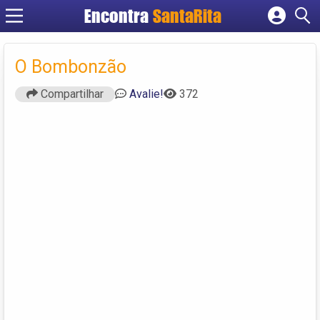
Encontra
SantaRita
Cadastrar empresa
Fazer login
O Bombonzão
Criar conta
Compartilhar
Avalie!
372