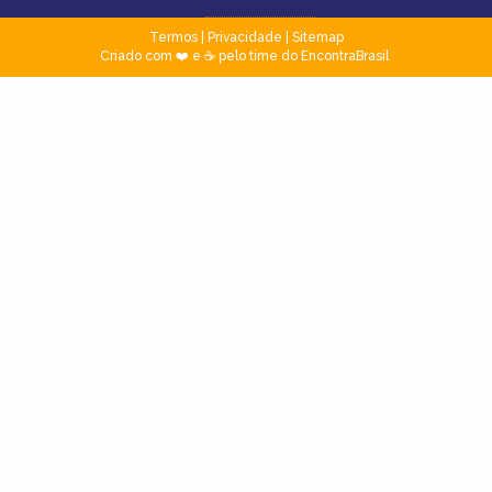
Termos
|
Privacidade
|
Sitemap
Criado com ❤️ e ☕ pelo time do EncontraBrasil