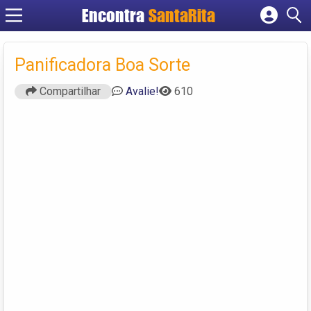
Encontra
SantaRita
Cadastrar empresa
Fazer login
Panificadora Boa Sorte
Criar conta
Compartilhar
Avalie!
610