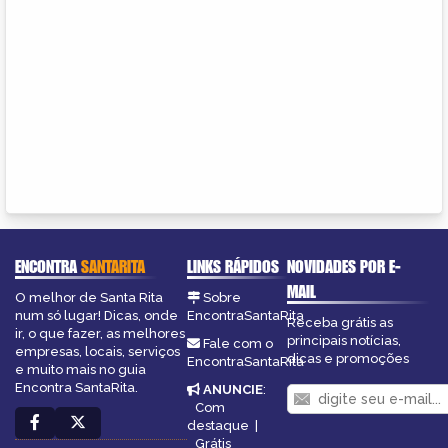
ENCONTRA
SANTARITA
LINKS RÁPIDOS
NOVIDADES POR E-
MAIL
O melhor de Santa Rita
Sobre
num só lugar! Dicas, onde
EncontraSantaRita
Receba grátis as
ir, o que fazer, as melhores
principais notícias,
Fale com o
empresas, locais, serviços
dicas e promoções
EncontraSantaRita
e muito mais no guia
Encontra SantaRita.
ANUNCIE
:
Com
destaque
|
Grátis