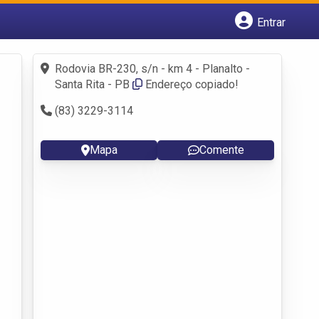
Entrar
Cadastrar empresa
Fazer login
Rodovia BR-230, s/n - km 4 - Planalto -
Criar conta
Santa Rita - PB
Endereço copiado!
(83) 3229-3114
Mapa
Comente