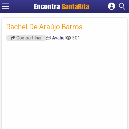
Encontra
SantaRita
Cadastrar empresa
Fazer login
Rachel De Araújo Barros
Criar conta
Compartilhar
Avalie!
301