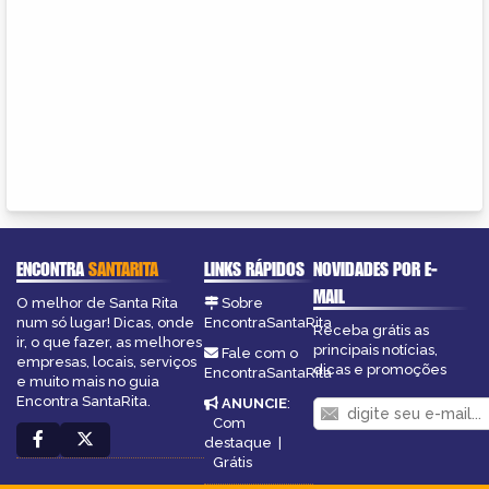
ENCONTRA
SANTARITA
LINKS RÁPIDOS
NOVIDADES POR E-
MAIL
O melhor de Santa Rita
Sobre
num só lugar! Dicas, onde
EncontraSantaRita
Receba grátis as
ir, o que fazer, as melhores
principais notícias,
Fale com o
empresas, locais, serviços
dicas e promoções
EncontraSantaRita
e muito mais no guia
Encontra SantaRita.
ANUNCIE
:
Com
destaque
|
Grátis