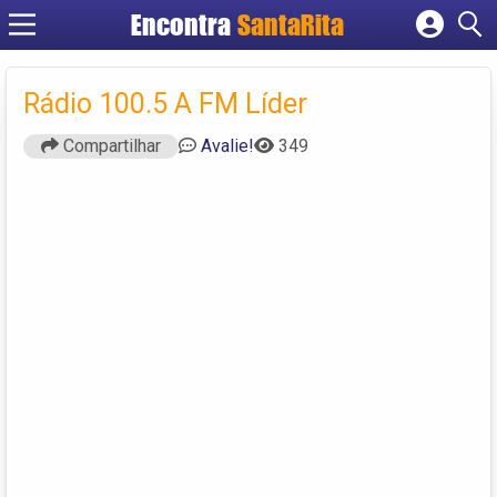
Encontra
SantaRita
Cadastrar empresa
Fazer login
Rádio 100.5 A FM Líder
Criar conta
Compartilhar
Avalie!
349