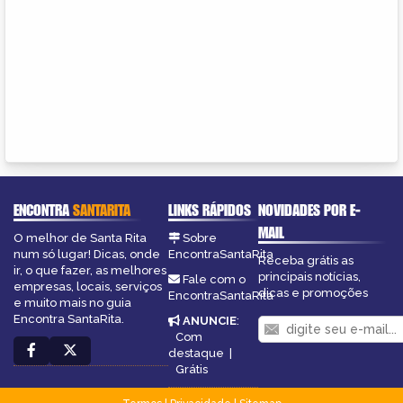
ENCONTRA
SANTARITA
LINKS RÁPIDOS
NOVIDADES POR E-
MAIL
O melhor de Santa Rita
Sobre
num só lugar! Dicas, onde
EncontraSantaRita
Receba grátis as
ir, o que fazer, as melhores
principais notícias,
Fale com o
empresas, locais, serviços
dicas e promoções
EncontraSantaRita
e muito mais no guia
Encontra SantaRita.
ANUNCIE
:
Com
destaque
|
Grátis