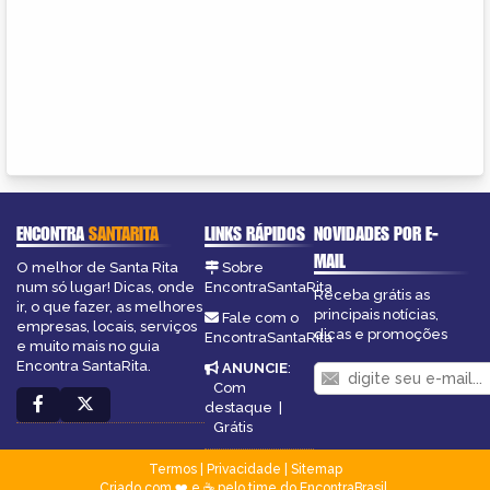
ENCONTRA
SANTARITA
LINKS RÁPIDOS
NOVIDADES POR E-
MAIL
O melhor de Santa Rita
Sobre
num só lugar! Dicas, onde
EncontraSantaRita
Receba grátis as
ir, o que fazer, as melhores
principais notícias,
Fale com o
empresas, locais, serviços
dicas e promoções
EncontraSantaRita
e muito mais no guia
Encontra SantaRita.
ANUNCIE
:
Com
destaque
|
Grátis
Termos
|
Privacidade
|
Sitemap
Criado com ❤️ e ☕ pelo time do EncontraBrasil