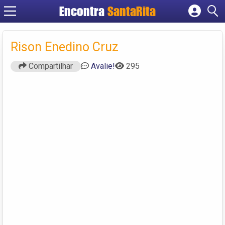
Encontra
SantaRita
Cadastrar empresa
Fazer login
Rison Enedino Cruz
Criar conta
Compartilhar
Avalie!
295