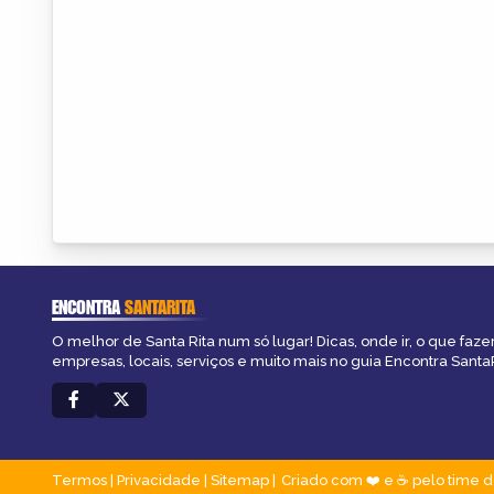
ENCONTRA
SANTARITA
O melhor de Santa Rita num só lugar! Dicas, onde ir, o que faze
empresas, locais, serviços e muito mais no guia Encontra SantaR
Termos
|
Privacidade
|
Sitemap
Criado com ❤️ e ☕ pelo time d