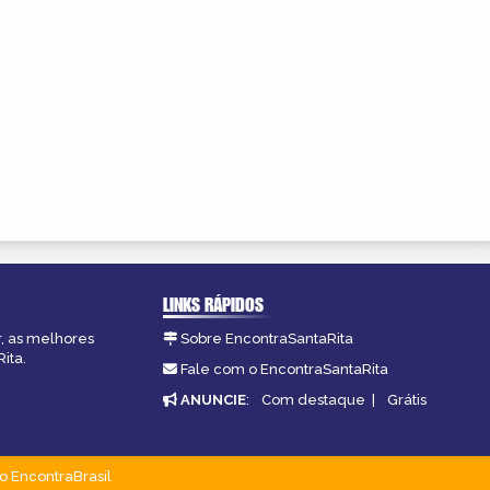
LINKS RÁPIDOS
r, as melhores
Sobre EncontraSantaRita
ita.
Fale com o EncontraSantaRita
ANUNCIE
:
Com destaque
|
Grátis
o EncontraBrasil