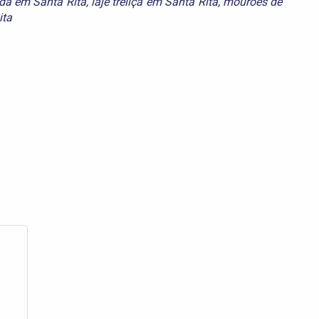
ada em Santa Rita
,
laje treliça em Santa Rita
,
mourões de
ita