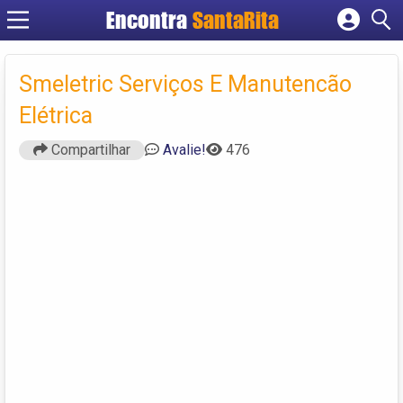
Encontra
SantaRita
Cadastrar empresa
Fazer login
Smeletric Serviços E Manutencão
Criar conta
Elétrica
Compartilhar
Avalie!
476