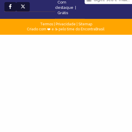
Com
destaque
|
Grátis
Termos
|
Privacidade
|
Sitemap
Criado com ❤️ e ☕ pelo time do EncontraBrasil