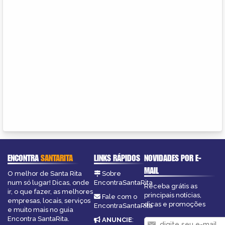
ENCONTRA
SANTARITA
LINKS RÁPIDOS
NOVIDADES POR E-
MAIL
O melhor de Santa Rita
Sobre
num só lugar! Dicas, onde
EncontraSantaRita
Receba grátis as
ir, o que fazer, as melhores
principais notícias,
Fale com o
empresas, locais, serviços
dicas e promoções
EncontraSantaRita
e muito mais no guia
Encontra SantaRita.
ANUNCIE
: