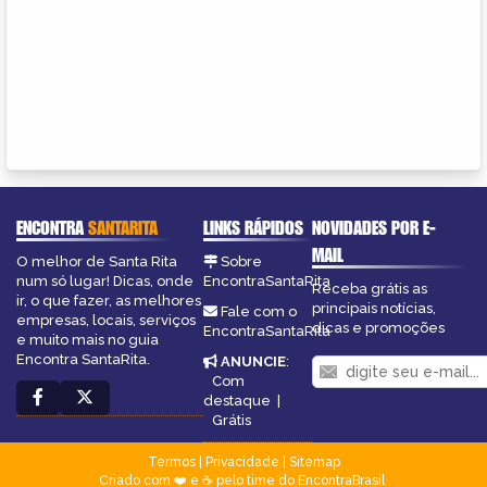
ENCONTRA
SANTARITA
LINKS RÁPIDOS
NOVIDADES POR E-
MAIL
O melhor de Santa Rita
Sobre
num só lugar! Dicas, onde
EncontraSantaRita
Receba grátis as
ir, o que fazer, as melhores
principais notícias,
Fale com o
empresas, locais, serviços
dicas e promoções
EncontraSantaRita
e muito mais no guia
Encontra SantaRita.
ANUNCIE
:
Com
destaque
|
Grátis
Termos
|
Privacidade
|
Sitemap
Criado com ❤️ e ☕ pelo time do EncontraBrasil