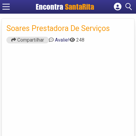
Encontra
SantaRita
Cadastrar empresa
Fazer login
Soares Prestadora De Serviços
Criar conta
Compartilhar
Avalie!
248