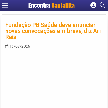
Encontra
SantaRita
Cadastrar empresa
Fazer login
Fundação PB Saúde deve anunciar
Criar conta
novas convocações em breve, diz Ari
Reis
16/03/2026