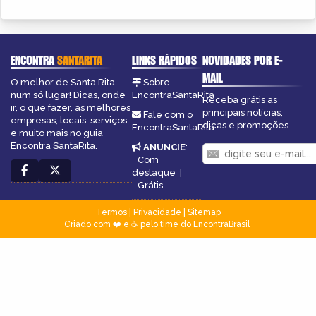
ENCONTRA
SANTARITA
LINKS RÁPIDOS
NOVIDADES POR E-
MAIL
O melhor de Santa Rita
Sobre
num só lugar! Dicas, onde
EncontraSantaRita
Receba grátis as
ir, o que fazer, as melhores
principais notícias,
Fale com o
empresas, locais, serviços
dicas e promoções
EncontraSantaRita
e muito mais no guia
Encontra SantaRita.
ANUNCIE
:
Com
destaque
|
Grátis
Termos
|
Privacidade
|
Sitemap
Criado com ❤️ e ☕ pelo time do EncontraBrasil