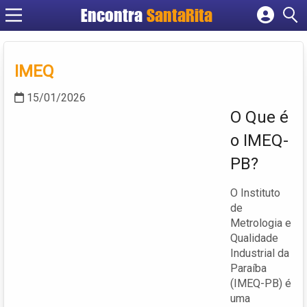
Encontra
SantaRita
Cadastrar empresa
Fazer login
IMEQ
Criar conta
15/01/2026
O Que é
o IMEQ-
PB?
O Instituto
de
Metrologia e
Qualidade
Industrial da
Paraíba
(IMEQ-PB) é
uma