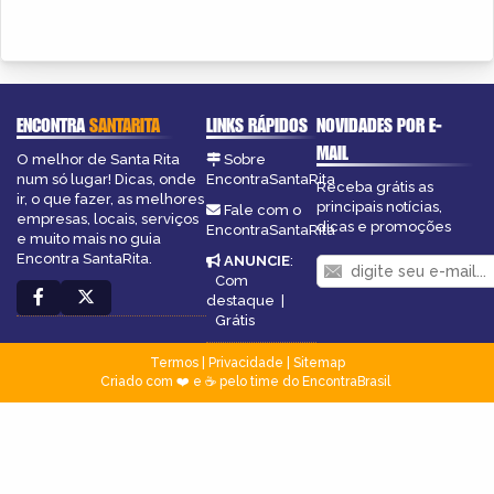
ENCONTRA
SANTARITA
LINKS RÁPIDOS
NOVIDADES POR E-
MAIL
O melhor de Santa Rita
Sobre
num só lugar! Dicas, onde
EncontraSantaRita
Receba grátis as
ir, o que fazer, as melhores
principais notícias,
Fale com o
empresas, locais, serviços
dicas e promoções
EncontraSantaRita
e muito mais no guia
Encontra SantaRita.
ANUNCIE
:
Com
destaque
|
Grátis
Termos
|
Privacidade
|
Sitemap
Criado com ❤️ e ☕ pelo time do EncontraBrasil