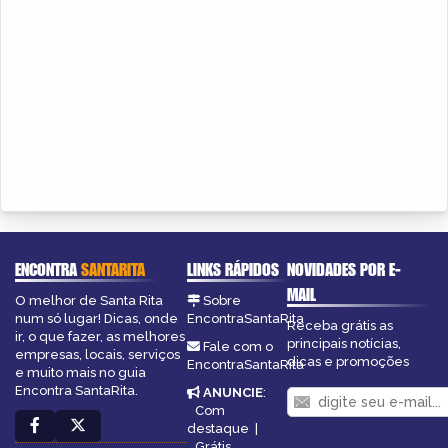
ENCONTRA
SANTARITA
LINKS RÁPIDOS
NOVIDADES POR E-
MAIL
O melhor de Santa Rita
Sobre
num só lugar! Dicas, onde
EncontraSantaRita
Receba grátis as
ir, o que fazer, as melhores
principais notícias,
Fale com o
empresas, locais, serviços
dicas e promoções
EncontraSantaRita
e muito mais no guia
Encontra SantaRita.
ANUNCIE
:
Com
destaque
|
Grátis