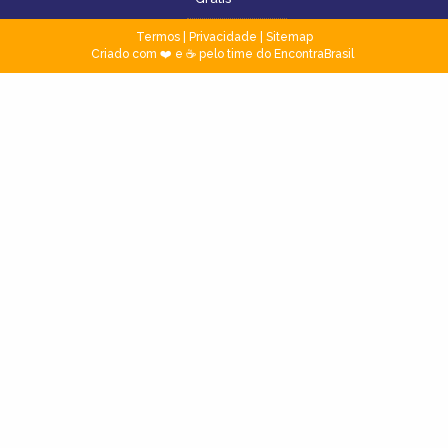
Termos
|
Privacidade
|
Sitemap
Criado com ❤️ e ☕ pelo time do EncontraBrasil