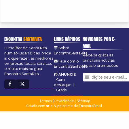
ENCONTRA
SANTARITA
LINKS RÁPIDOS
NOVIDADES POR E-
MAIL
O melhor de Santa Rita
Sobre
num só lugar! Dicas, onde
EncontraSantaRita
Receba grátis as
ir, o que fazer, as melhores
principais notícias,
Fale com o
empresas, locais, serviços
dicas e promoções
EncontraSantaRita
e muito mais no guia
Encontra SantaRita.
ANUNCIE
:
Com
destaque
|
Grátis
Termos
|
Privacidade
|
Sitemap
Criado com ❤️ e ☕ pelo time do EncontraBrasil