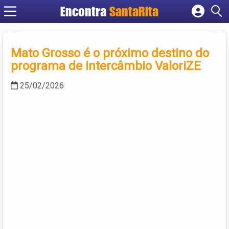
Encontra
SantaRita
Cadastrar empresa
Fazer login
Mato Grosso é o próximo destino do
Criar conta
programa de intercâmbio ValoriZE
25/02/2026